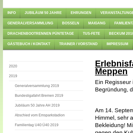
INFO
JUBILÄUM 50 JAHRE
EHRUNGEN
VERANSTALTUNG
GENERALVERSAMMLUNG
BOSSELN
MAIGANG
FAMILIENT
DRACHENBOOTRENNEN PÜNTETAGE
TUS-FETE
BECKUM 201
GÄSTEBUCH / KONTAKT
TRAINER / VORSTAND
IMPRESSUM
Erlebnisf
2020
Meppen
2019
Ein Regisseur 
Generalversammlung 2019
Begründung, da
Bundesligafahrt Bremen 2019
Jubiläum 50 Jahre AH 2019
Am 14. Septemb
Abschied vom Emsparkstadion
Himmel, sehr 
Bekleidung! Mi
Familientag U40:Ü40 2019
gegen den Kult