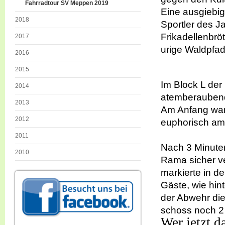
Fahrradtour SV Meppen 2019
Eine ausgiebi
2018
Sportler des J
Frikadellenbröt
2017
urige Waldpfa
2016
2015
Im Block L der
2014
atemberaubend
2013
Am Anfang war
2012
euphorisch am 
2011
Nach 3 Minute
2010
Rama sicher ve
markierte in d
Gäste, wie hint
der Abwehr die
schoss noch 2 
Wer jetzt d