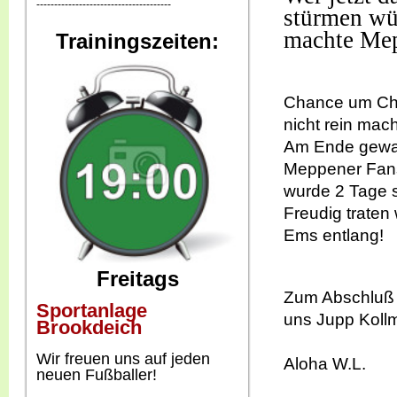
--------------------------------------
stürmen wür
machte Mepp
Trainingszeiten:
Chance um Cha
nicht rein mach
Am Ende gewan
Meppener Fans 
wurde 2 Tage s
Freudig traten
Ems entlang!
Freitags
Zum Abschluß 
Sportanlage
uns Jupp Kollm
Brookdeich
W
ir freuen uns auf jeden
Aloha W.L.
neuen Fußballer!