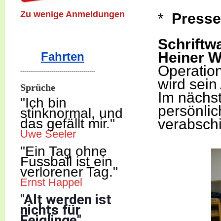
Zu wenige Anmeldungen
*
Presse
Schriftw
Heiner W
Fahrten
Operation
--------------------------------------
wird sei
Sprüche
Im nächst
"Ich b
in
persönli
stinknormal, und
das gefällt mir."
verabsch
Uwe Seeler
"Ein Tag ohne
Fussball ist ein
verlorener Tag."
Ernst Happel
"Alt werden ist
nichts für
Feiglinge"