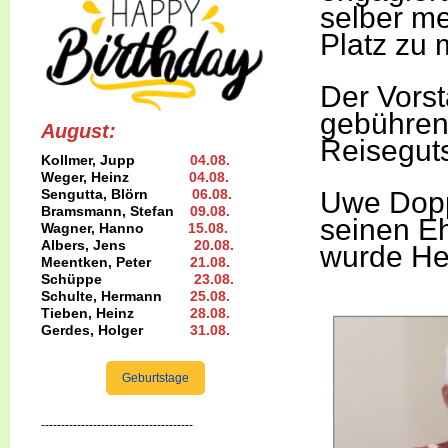
selber me
Platz zu
Der Vorst
gebühren
August:
Reiseguts
Kollmer, Jupp
04.08
.
Weger, Heinz
04.08
.
Sengutta, Blörn
06.08.
Uwe Dopp
Bramsmann, Stefan
09.08
.
seinen E
Wagner, Hanno
15.08
.
Albers, Jens
20.08
.
wurde He
Meentken, Peter
21.08.
Schüppe
23.08
.
Schulte, Hermann
25.08
.
Tieben, Heinz
28.08.
Gerdes, Holger
31.08
.
Geburtstage
--------------------------------------