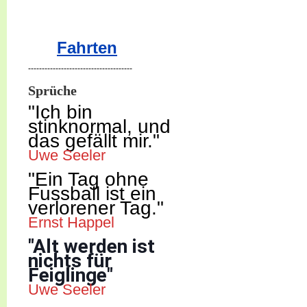
Fahrten
--------------------------------------
Sprüche
"Ich b
in
stinknormal, und
das gefällt mir."
Uwe Seeler
"Ein Tag ohne
Fussball ist ein
verlorener Tag."
Ernst Happel
"Alt werden ist
nichts für
Feiglinge"
Uwe Seeler