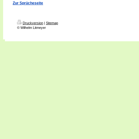
Zur Sprücheseite
Druckversion
|
Sitemap
© Wilhelm Litmeyer