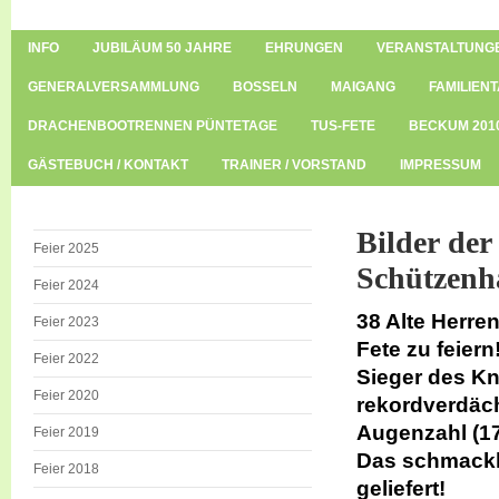
INFO
JUBILÄUM 50 JAHRE
EHRUNGEN
VERANSTALTUNG
GENERALVERSAMMLUNG
BOSSELN
MAIGANG
FAMILIENT
DRACHENBOOTRENNEN PÜNTETAGE
TUS-FETE
BECKUM 201
GÄSTEBUCH / KONTAKT
TRAINER / VORSTAND
IMPRESSUM
Bilder der
Feier 2025
Schützenha
Feier 2024
38 Alte Herre
Feier 2023
Fete zu feiern
Feier 2022
Sieger des Kn
Feier 2020
rekordverdäch
Augenzahl (17
Feier 2019
Das schmackh
Feier 2018
geliefert!