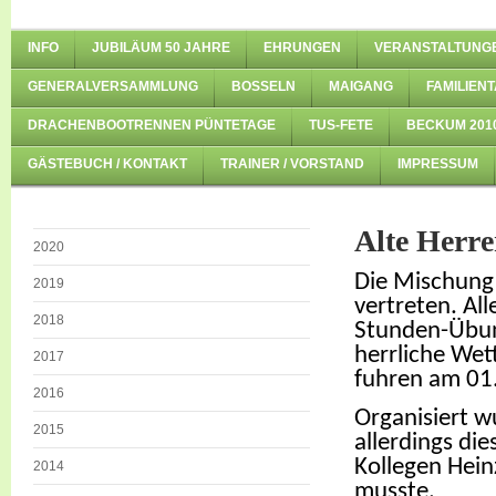
INFO
JUBILÄUM 50 JAHRE
EHRUNGEN
VERANSTALTUNG
GENERALVERSAMMLUNG
BOSSELN
MAIGANG
FAMILIENT
DRACHENBOOTRENNEN PÜNTETAGE
TUS-FETE
BECKUM 201
GÄSTEBUCH / KONTAKT
TRAINER / VORSTAND
IMPRESSUM
Alte Herre
2020
Die Mischung 
2019
vertreten. All
2018
Stunden-Übun
herrliche Wet
2017
fuhren am 01.
2016
Organisiert w
2015
allerdings di
Kollegen Hein
2014
musste.