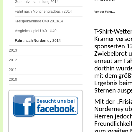
Generalversammlung 2014
Fahrt nach Mönchengladbach 2014
Vor der Fahrt…
Kreispokalrunde Ü40 2013/14
T-Shirt-Wette
Vergleichsspiel U40 - Ü40
Kramer versor
Fahrt nach Norderney 2014
sponserten 12
2013
Zwiebelbrot u
erneut am Fä
2012
dorthin wurd
2011
mit dem größt
2010
Ergebnis beim
Sternen ausge
Mit der „Fris
Norderney über
Herren jedoch
Freundlichkei
--------------------------------------
zum zweiten M