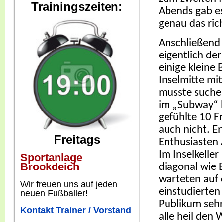
Trainingszeiten:
Abends gab e
genau das rich
Anschließend 
eigentlich de
einige kleine
Inselmitte mi
musste suchen
im „Subway“ h
gefühlte 10 
auch nicht. E
Freitags
Enthusiasten 
Im Inselkelle
Sportanlage
Brookdeich
diagonal wie 
warteten auf 
W
ir freuen uns auf jeden
einstudierten
neuen Fußballer!
Publikum seh
Kontakt Trainer / Vorstand
alle heil den