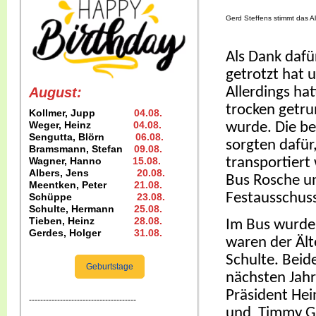
Gerd Steffens stimmt das A
Als Dank dafü
getrotzt hat 
Allerdings ha
August:
trocken getru
Kollmer, Jupp
04.08
.
wurde. Die be
Weger, Heinz
04.08
.
Sengutta, Blörn
06.08.
sorgten dafür
Bramsmann, Stefan
09.08
.
transportiert
Wagner, Hanno
15.08
.
Albers, Jens
20.08
.
Bus Rosche un
Meentken, Peter
21.08.
Festausschus
Schüppe
23.08
.
Schulte, Hermann
25.08
.
Tieben, Heinz
28.08.
Im Bus wurden
Gerdes, Holger
31.08
.
waren der Ält
Schulte. Beid
Geburtstage
nächsten Jahr
Präsident Hein
--------------------------------------
und Timmy Goe