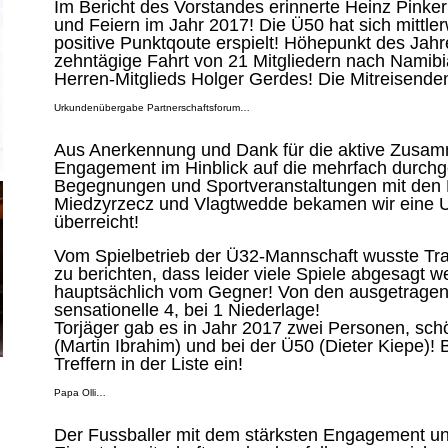
Im Bericht des Vorstandes erinnerte Heinz Pinkerne
und Feiern im Jahr 2017! Die Ü50 hat sich mittlerw
positive Punktqoute erspielt! Höhepunkt des Jahre
zehntägige Fahrt von 21 Mitgliedern nach Namibi
Herren-Mitglieds Holger Gerdes! Die Mitreisend
Urkundenübergabe Partnerschaftsforum…
Aus Anerkennung und Dank für die aktive Zusam
Engagement im Hinblick auf die mehrfach durchge
Begegnungen und Sportveranstaltungen mit den 
Miedzyrzecz und Vlagtwedde bekamen wir eine 
überreicht!
Vom Spielbetrieb der Ü32-Mannschaft wusste Tr
zu berichten, dass leider viele Spiele abgesagt w
hauptsächlich vom Gegner! Von den ausgetragen
sensationelle 4, bei 1 Niederlage!
Torjäger gab es in Jahr 2017 zwei Personen, schö
(Martin Ibrahim) und bei der Ü50 (Dieter Kiepe)! 
Treffern in der Liste ein!
Papa Olli…
Der Fussballer mit dem stärksten Engagement u