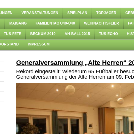
UNGEN
VERANSTALTUNGEN
SPIELPLAN
TORJÄGER
GEB
MAIGANG
FAMILIENTAG U40-Ü40
WEIHNACHTSFEIER
FA
TUS-FETE
BECKUM 2010
AH-BALL 2015
TUS-ECHO
HIS
 VORSTAND
IMPRESSUM
Generalversammlung „Alte Herren“ 2
Rekord eingestellt: Wiederum 65 Fußballer besuc
Generalversammlung der Alte Herren am 09. Feb