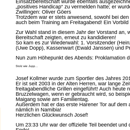
Einsatzbereitschaft wurde ebenfalls ausgezeichne
„positives Handicap“ zu vermelden hatte; er wu
Zwillingen: Oliver Göers
Trotzdem war er stets anwesend, sowohl bei den 
auch beim Training am Freitagabend! Ein Vorbild f
Zur Wahl stand in diesem Jahr der Vorstand an, w
Bereitschaft zeigten, erneut zu kandidieren!
So kam es zur Wiederwahl: 1. Vorsitzender (Heinz
(Uwe Dopp), Kassenwart (Ewald Janssen) und Pr
Nun zum Höhepunkt des Abends: Proklamation de
Stolz wie Jupp…
Josef Kollmer wurde zum Sportler des Jahres 20
Er ist seit 2003 in der Alten Herren, war lange Ze
freitagabendliche Grillen eingeführt! Auch heute 
Bruzzelwagen, wenn er gebraucht wird, so beispie
Maigang sowie am Familientag.
Außerdem hat er das erste Harener Tor auf dem a
nämlich in Namibia!
Herzlichen Glückwunsch Josef!
Um 23:33 Uhr war der offizielle Teil beendet und d