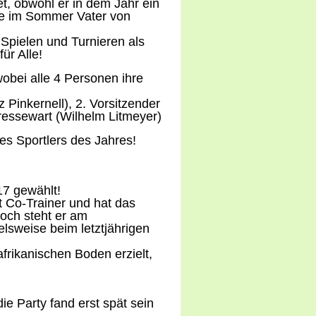
t, obwohl er in dem Jahr ein
rde im Sommer Vater von
Spielen und Turnieren als
ür Alle!
obei alle 4 Personen ihre
 Pinkernell), 2. Vorsitzender
essewart (Wilhelm Litmeyer)
s Sportlers des Jahres!
17 gewählt!
it Co-Trainer und hat das
noch steht er am
lsweise beim letztjährigen
frikanischen Boden erzielt,
ie Party fand erst spät sein