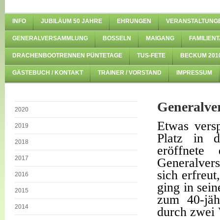
INFO
JUBILÄUM 50 JAHRE
EHRUNGEN
VERANSTALTUNG
GENERALVERSAMMLUNG
BOSSELN
MAIGANG
FAMILIENT
DRACHENBOOTRENNEN PÜNTETAGE
TUS-FETE
BECKUM 201
GÄSTEBUCH / KONTAKT
TRAINER / VORSTAND
IMPRESSUM
Generalve
2020
Etwas vers
2019
Platz in d
2018
eröffnete
2017
Generalver
sich erfreu
2016
ging in sei
2015
zum 40-jäh
2014
durch zwei 