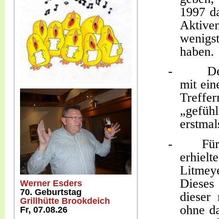
1997 da
Aktive
wenigst
haben.
-
De
mit ein
Treffe
„gefüh
erstma
-
Für
erhiel
Litmey
Dieses 
Werner Esders
70. Geburtstag
dieser
Grillhütte Brookdeich
ohne d
Fr, 07.08.26