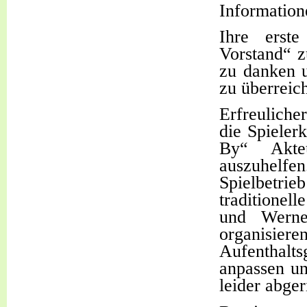
Informatione
Ihre erst
Vorstand“ z
zu danken 
zu überreic
Erfreuliche
die Spieler
By“ Akte
auszuhelfe
Spielbetrie
traditionel
und Werne
organisi
Aufenthalt
anpassen un
leider abger