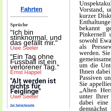
Unspektak
Fahrten
Vorstand, 
kurzer Disk
--------------------------------------
Enthaltung
Sprüche
bekannt g
"Ich b
in
Pinkernell
stinknormal, und
sowohl Ewal
das gefällt mir."
als Presse
Uwe Seeler
werden. Sie
"Ein Tag ohne
gemeinsame
Fussball ist ein
um die Unte
verlorener Tag."
Ihnen dabei
Ernst Happel
Passiven u
"Alt werden ist
Sie appelli
nichts für
„Alten Her
Feiglinge"
unter Ihrer
Uwe Seeler
dabei eine
Zur Sprücheseite
demnächst