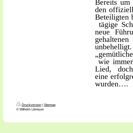
Bereits um 
den offizie
Beteiligten
tägige Sch
neue Führu
gehaltenen
unbehelli
„gemütlich
wie immer
Lied,
doch
eine erfolg
wurden….
Druckversion
|
Sitemap
© Wilhelm Litmeyer