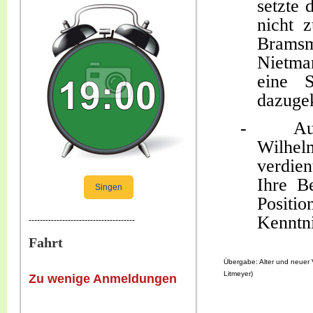
setzte 
nicht 
Bramsm
Nietma
eine S
dazuge
-
Au
Wilhel
verdie
Ihre B
Singen
Positi
Kenntni
--------------------------------------
Fahrt
Übergabe: Alter und neuer 
Litmeyer)
Zu wenige Anmeldungen