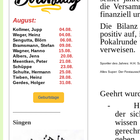
die Versam
finanziell u
August:
Die Bilanz
Kollmer, Jupp
04.08
.
positiv auf,
Weger, Heinz
04.08
.
Pokalrunde 
Sengutta, Blörn
06.08.
Bramsmann, Stefan
09.08
.
verweisen.
Wagner, Hanno
15.08
.
Albers, Jens
20.08
.
Meentken, Peter
21.08.
Sportler des Jahres: H.H. 
Schüppe
23.08
.
Schulte, Hermann
25.08
.
Alles Super: Der Festaussc
Tieben, Heinz
28.08.
Gerdes, Holger
31.08
.
Geehrt wurd
Geburtstage
-
H
der sic
--------------------------------------
wissen
Singen
gerech
geben, 