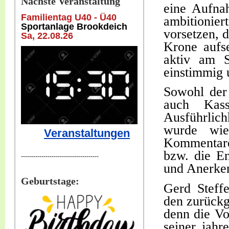
Nächste Veranstaltung
eine Aufna
Familientag U40 - Ü40
ambitionie
Sportanlage Brookdeich
vorsetzen, 
Sa, 22
.08.26
Krone aufse
aktiv am S
einstimmig
Sowohl der 
auch Kas
Ausführlich
wurde wie
Veranstaltungen
Kommentar
bzw. die E
--------------------------------------
und Anerken
Geburtstage:
Gerd Steffe
den zurück
denn die Vo
seiner jahr