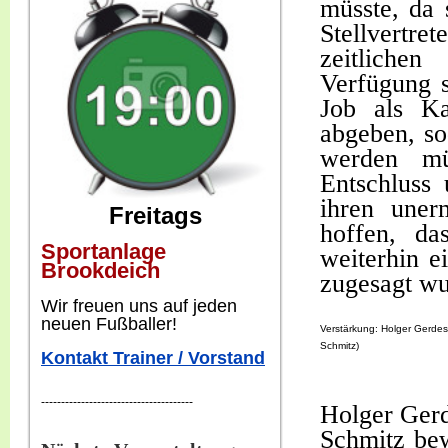
müsste, da
Stellvertre
zeitliche
Verfügung 
Job als Ka
abgeben, so
werden mü
Entschluss
ihren uner
Freitags
hoffen, da
Sportanlage
weiterhin e
Brookdeich
zugesagt wu
W
ir freuen uns auf jeden
neuen Fußballer!
Verstärkung: Holger Gerdes
Schmitz)
Kontakt Trainer / Vorstand
--------------------------------------
Holger Ger
Schmitz be