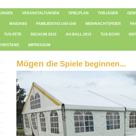
UNGEN
VERANSTALTUNGEN
SPIELPLAN
TORJÄGER
GEB
MAIGANG
FAMILIENTAG U40-Ü40
WEIHNACHTSFEIER
FA
TUS-FETE
BECKUM 2010
AH-BALL 2015
TUS-ECHO
HIS
 VORSTAND
IMPRESSUM
Mögen d
ie Spiele beginnen...