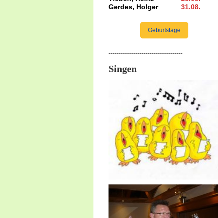
Gerdes, Holger
31.08
.
Geburtstage
--------------------------------------
Singen