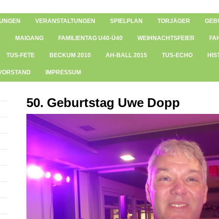
UNGEN
VERANSTALTUNGEN
SPIELPLAN
TORJÄGER
GEB
MAIGANG
FAMILIENTAG U40-Ü40
WEIHNACHTSFEIER
FA
TUS-FETE
BECKUM 2010
AH-BALL 2015
TUS-ECHO
HIS
 VORSTAND
IMPRESSUM
50. Geburtstag Uwe Dopp