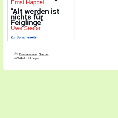
Ernst Happel
"Alt werden ist
nichts für
Feiglinge"
Uwe Seeler
Zur Sprücheseite
Druckversion
|
Sitemap
© Wilhelm Litmeyer