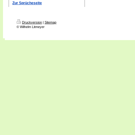
Zur Sprücheseite
Druckversion
|
Sitemap
© Wilhelm Litmeyer