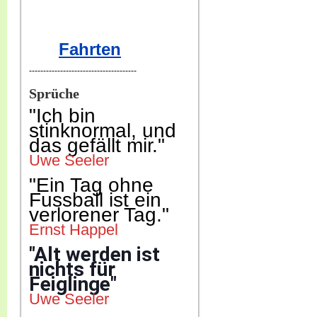
Fahrten
--------------------------------------
Sprüche
"Ich b
in
stinknormal, und
das gefällt mir."
Uwe Seeler
"Ein Tag ohne
Fussball ist ein
verlorener Tag."
Ernst Happel
"Alt werden ist
nichts für
Feiglinge"
Uwe Seeler