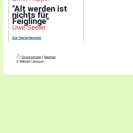
"Alt werden ist
nichts für
Feiglinge"
Uwe Seeler
Zur Sprücheseite
Druckversion
|
Sitemap
© Wilhelm Litmeyer