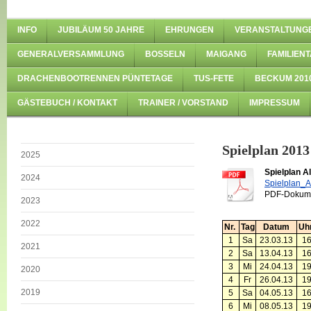
INFO
JUBILÄUM 50 JAHRE
EHRUNGEN
VERANSTALTUNG
GENERALVERSAMMLUNG
BOSSELN
MAIGANG
FAMILIENT
DRACHENBOOTRENNEN PÜNTETAGE
TUS-FETE
BECKUM 201
GÄSTEBUCH / KONTAKT
TRAINER / VORSTAND
IMPRESSUM
Spielplan 2013
2025
Spielplan A
2024
Spielplan_
PDF-Dokume
2023
2022
Nr.
Tag
Datum
Uhr
1
Sa
23.03.13
16
2021
2
Sa
13.04.13
16
3
Mi
24.04.13
19
2020
4
Fr
26.04.13
19
2019
5
Sa
04.05.13
16
6
Mi
08.05.13
19