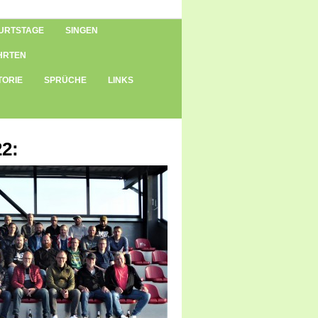
URTSTAGE
SINGEN
HRTEN
TORIE
SPRÜCHE
LINKS
2: