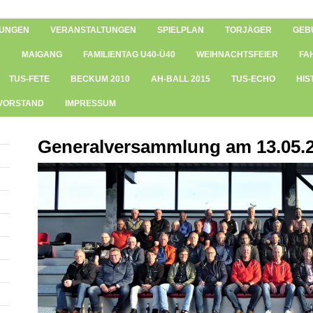
UNGEN
VERANSTALTUNGEN
SPIELPLAN
TORJÄGER
GEB
MAIGANG
FAMILIENTAG U40-Ü40
WEIHNACHTSFEIER
FA
TUS-FETE
BECKUM 2010
AH-BALL 2015
TUS-ECHO
HIS
 VORSTAND
IMPRESSUM
Generalversammlung am 13.05.2