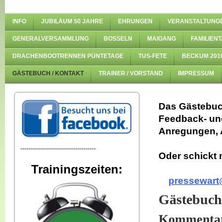
INFO
JUBILÄUM 50 JAHRE
EHRUNGEN
VERANSTALTUNG
GENERALVERSAMMLUNG
BOSSELN
MAIGANG
FAMILIENT
DRACHENBOOTRENNEN PÜNTETAGE
TUS-FETE
BECKUM 201
GÄSTEBUCH / KONTAKT
TRAINER / VORSTAND
IMPRESSUM
Das Gästebuch
Feedback- und
Anregungen, A
--------------------------------------
Oder schickt m
Trainingszeiten:
pressewart
Gästebuch
Kommenta