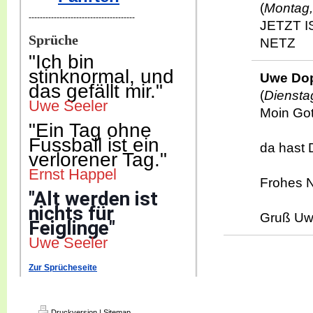
(
Montag,
--------------------------------------
JETZT I
Sprüche
NETZ
"Ich b
in
stinknormal, und
Uwe Do
das gefällt mir."
(
Diensta
Uwe Seeler
Moin Go
"Ein Tag ohne
Fussball ist ein
da hast 
verlorener Tag."
Ernst Happel
Frohes N
"Alt werden ist
nichts für
Gruß U
Feiglinge"
Uwe Seeler
Zur Sprücheseite
Druckversion
|
Sitemap