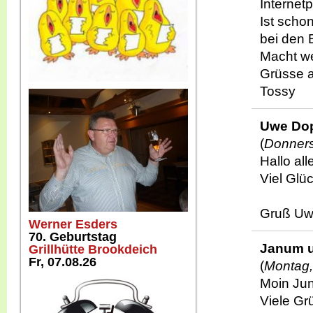
Internetp
Ist schon
bei den 
Macht we
Grüsse a
Tossy
Uwe Do
(
Donners
Hallo all
Viel Glü
Gruß U
Werner Esders
70. Geburtstag
Janum u
Grillhütte Brookdeich
Fr, 07.08.26
(
Montag,
Moin Ju
Viele Gr