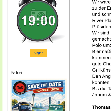
Wir ware
zu der E
und schn
River Pl
Präsiden
Wir sind
gemacht,
Polo umz
Biermäß
Singen
kommen w
gute Ch
--------------------------------------
Grillkün
Fahrt
Den Ange
konnten 
Bis die 
Janum &
Thomas