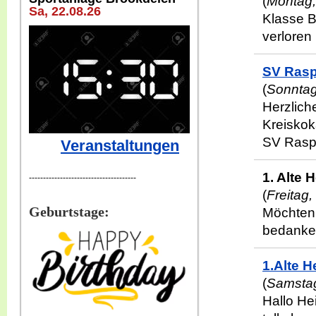
(
Montag,
Sa, 22
.08.26
Klasse B
verloren
SV Rasp
(
Sonntag
Herzlich
Kreiskok
SV Rasp
Veranstaltungen
1. Alte
--------------------------------------
(
Freitag
Geburtstage:
Möchten 
bedanken
1.Alte 
(
Samstag
Hallo He