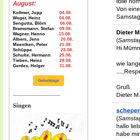
tolle ho
August:
Von eine
Kollmer, Jupp
04.08
.
Samstag 
Weger, Heinz
04.08
.
Sengutta, Blörn
06.08.
Bramsmann, Stefan
09.08
.
Dieter M
Wagner, Hanno
15.08
.
Albers, Jens
20.08
.
(
Samstag
Meentken, Peter
21.08.
Hi Mümm
Schüppe
23.08
.
Schulte, Hermann
25.08
.
Tieben, Heinz
28.08.
wie lang
Gerdes, Holger
31.08
.
.....Resp
Geburtstage
Gruß
Dieter M
--------------------------------------
Singen
scheper
(
Samstag
hallo li
habe mir