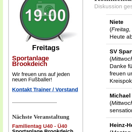
Diskussion ge
Niete
(
Freitag
Heute ab
Freitags
SV Spar
Sportanlage
(
Mittwoc
Brookdeich
Danke fü
freuen u
W
ir freuen uns auf jeden
neuen Fußballer!
Kreispok
Kontakt Trainer / Vorstand
Michael
(
Mittwoch
--------------------------------------
sensatio
Nächste Veranstaltung
Heinz-H
Familientag U40 - Ü40
Sportanlage Brookdeich