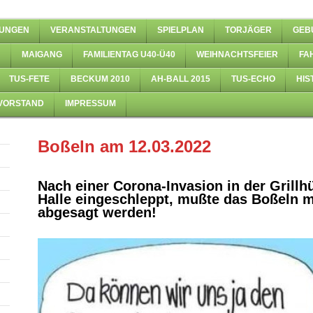
UNGEN
VERANSTALTUNGEN
SPIELPLAN
TORJÄGER
GEB
MAIGANG
FAMILIENTAG U40-Ü40
WEIHNACHTSFEIER
FA
TUS-FETE
BECKUM 2010
AH-BALL 2015
TUS-ECHO
HIS
 VORSTAND
IMPRESSUM
Boßeln am 12.03.2022
Nach einer Corona-Invasion in der Grillhü
Halle eingeschleppt, mußte das Boßeln m
abgesagt werden!